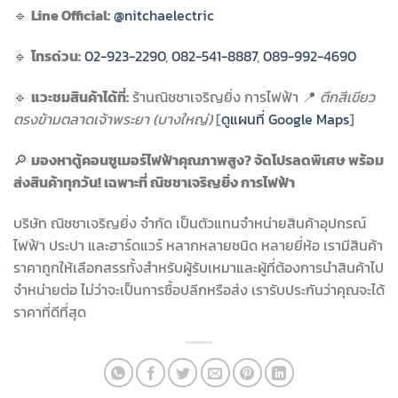
🔹
Line Official:
@nitchaelectric
🔹
โทรด่วน:
02-923-2290
,
082-541-8887
,
089-992-4690
🔹
แวะชมสินค้าได้ที่:
ร้านณิชชาเจริญยิ่ง การไฟฟ้า 📍
ตึกสีเขียว
ตรงข้ามตลาดเจ้าพระยา (บางใหญ่)
[
ดูแผนที่ Google Maps
]
🔎
มองหาตู้คอนซูเมอร์ไฟฟ้าคุณภาพสูง? จัดโปรลดพิเศษ พร้อม
ส่งสินค้าทุกวัน! เฉพาะที่ ณิชชาเจริญยิ่ง การไฟฟ้า
บริษัท ณิชชาเจริญยิ่ง จำกัด เป็นตัวแทนจำหน่ายสินค้าอุปกรณ์
ไฟฟ้า ประปา และฮาร์ดแวร์ หลากหลายชนิด หลายยี่ห้อ เรามีสินค้า
ราคาถูกให้เลือกสรรทั้งสำหรับผู้รับเหมาและผู้ที่ต้องการนำสินค้าไป
จำหน่ายต่อ ไม่ว่าจะเป็นการซื้อปลีกหรือส่ง เรารับประกันว่าคุณจะได้
ราคาที่ดีที่สุด