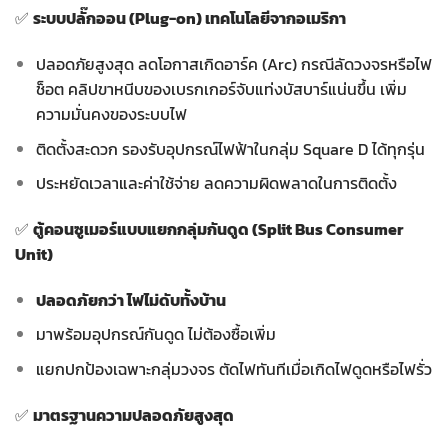
✅
ระบบปลั๊กออน (Plug-on) เทคโนโลยีจากอเมริกา
ปลอดภัยสูงสุด ลดโอกาสเกิดอาร์ค (Arc) กรณีลัดวงจรหรือไฟ
ช็อต คลิปขาหนีบของเบรกเกอร์จับแท่งบัสบาร์แน่นขึ้น เพิ่ม
ความมั่นคงของระบบไฟ
ติดตั้งสะดวก รองรับอุปกรณ์ไฟฟ้าในกลุ่ม Square D ได้ทุกรุ่น
ประหยัดเวลาและค่าใช้จ่าย ลดความผิดพลาดในการติดตั้ง
✅
ตู้คอนซูเมอร์แบบแยกกลุ่มกันดูด (Split Bus Consumer
Unit)
ปลอดภัยกว่า ไฟไม่ดับทั้งบ้าน
มาพร้อมอุปกรณ์กันดูด ไม่ต้องซื้อเพิ่ม
แยกปกป้องเฉพาะกลุ่มวงจร ตัดไฟทันทีเมื่อเกิดไฟดูดหรือไฟรั่ว
✅
มาตรฐานความปลอดภัยสูงสุด