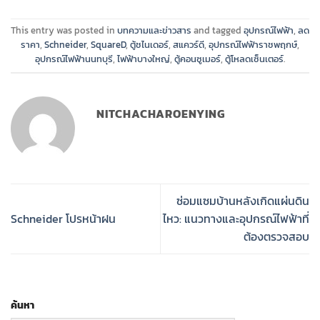
This entry was posted in
บทความและข่าวสาร
and tagged
อุปกรณ์ไฟฟ้า
,
ลด
ราคา
,
Schneider
,
SquareD
,
ตู้ชไนเดอร์
,
สแควร์ดี
,
อุปกรณ์ไฟฟ้าราชพฤกษ์
,
อุปกรณ์ไฟฟ้านนทบุรี
,
ไฟฟ้าบางใหญ่
,
ตู้คอนซูเมอร์
,
ตู้โหลดเซ็นเตอร์
.
NITCHACHAROENYING
ซ่อมแซมบ้านหลังเกิดแผ่นดิน
Schneider โปรหน้าฝน
ไหว: แนวทางและอุปกรณ์ไฟฟ้าที่
ต้องตรวจสอบ
ค้นหา