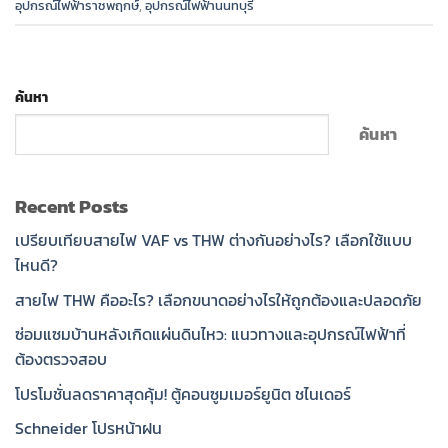
อุปกรณ์ไฟฟ้าราชพฤกษ์
,
อุปกรณ์ไฟฟ้านนทบุรี
ค้นหา
ค้นหา
Recent Posts
เปรียบเทียบสายไฟ VAF vs THW ต่างกันอย่างไร? เลือกใช้แบบ
ไหนดี?
สายไฟ THW คืออะไร? เลือกขนาดอย่างไรให้ถูกต้องและปลอดภัย
ซ่อมแซมบ้านหลังเกิดแผ่นดินไหว: แนวทางและอุปกรณ์ไฟฟ้าที่
ต้องตรวจสอบ
โปรโมชั่นลดราคาสุดคุ้ม! ตู้คอนซูมเมอร์ยูนิต ชไนเดอร์
Schneider โปรหน้าฝน