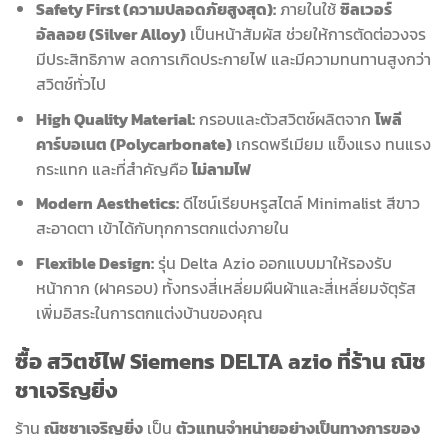
Safety First (ความปลอดภัยสูงสุด):
ภายในใช้
ซิลเวอร์
อัลลอย (Silver Alloy)
เป็นหน้าสัมผัส ช่วยให้การตัดต่อวงจร
มีประสิทธิภาพ ลดการเกิดประกายไฟ และมีความทนทานสูงกว่า
สวิตช์ทั่วไป
High Quality Material:
กรอบและตัวสวิตช์ผลิตจาก
โพลี
คาร์บอเนต (Polycarbonate)
เกรดพรีเมียม แข็งแรง ทนแรง
กระแทก และที่สำคัญคือ
ไม่ลามไฟ
Modern Aesthetics:
ดีไซน์เรียบหรูสไตล์ Minimalist สีขาว
สะอาดตา เข้าได้กับทุกการตกแต่งภายใน
Flexible Design:
รุ่น Delta Azio ออกแบบมาให้รองรับ
หน้ากาก (ฝาครอบ) ทั้งทรงสี่เหลี่ยมผืนผ้าและสี่เหลี่ยมจัตุรัส
เพิ่มอิสระในการตกแต่งบ้านของคุณ
ซื้อ สวิตช์ไฟ Siemens DELTA azio ที่ร้าน ณิช
ชาเจริญยิ่ง
ร้าน
ณิชชาเจริญยิ่ง
เป็น
ตัวแทนจำหน่ายอย่างเป็นทางการของ