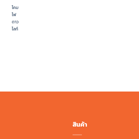
โคม
ไฟ
ดาว
ไลท์
สินค้า