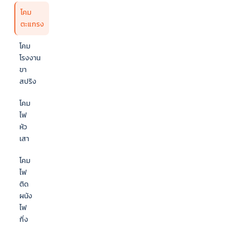
โคม
ตะแกรง
โคม
โรงงาน
ขา
สปริง
โคม
ไฟ
หัว
เสา
โคม
ไฟ
ติด
ผนัง
ไฟ
กิ่ง