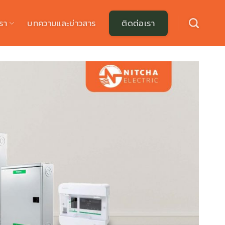
รา
บทความและข่าวสาร
ติดต่อเรา