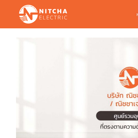
Skip
to
content