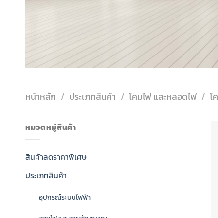
หน้าหลัก
/
ประเภทสินค้า
/
โคมไฟ และหลอดไฟ
/
โ
หมวดหมู่สินค้า
สินค้าลดราคาพิเศษ
ประเภทสินค้า
อุปกรณ์ระบบไฟฟ้า
สายไฟ และสายสัญญาณ