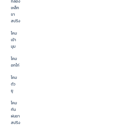
กล่อง
เหล็ก
ขา
สปริง
โคม
เข้า
มุม
โคม
อกไก่
โคม
ตัว
ยู
โคม
กัน
ฝนขา
สปริง