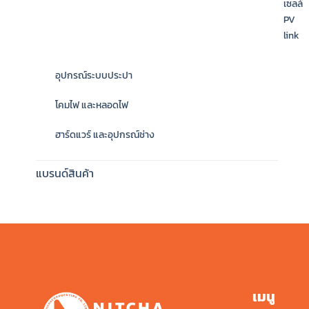
เซลล์
PV
link
อุปกรณ์ระบบประปา
โคมไฟ และหลอดไฟ
ฮาร์ดแวร์ และอุปกรณ์ช่าง
แบรนด์สินค้า
เมนู