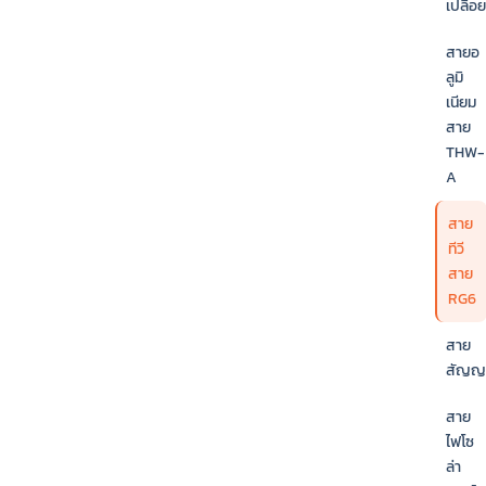
เปลือย
สายอ
ลูมิ
เนียม
สาย
THW-
A
สาย
ทีวี
สาย
RG6
สาย
สัญ
สาย
ไฟโซ
ล่า