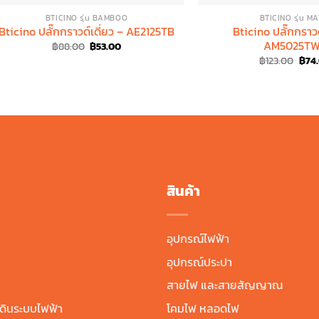
BTICINO รุ่น BAMBOO
BTICINO รุ่น MA
Bticino ปลั๊กกราวด์เดี่ยว – AE2125TB
Bticino ปลั๊กกราวด
AM5025T
Original
Current
฿
88.00
฿
53.00
price
price
Orig
฿
123.00
฿
74
was:
is:
pric
฿88.00.
฿53.00.
was:
฿123
สินค้า
อุปกรณ์ไฟฟ้า
อุปกรณ์ประปา
สายไฟ และสายสัญญาณ
ดินระบบไฟฟ้า
โคมไฟ หลอดไฟ