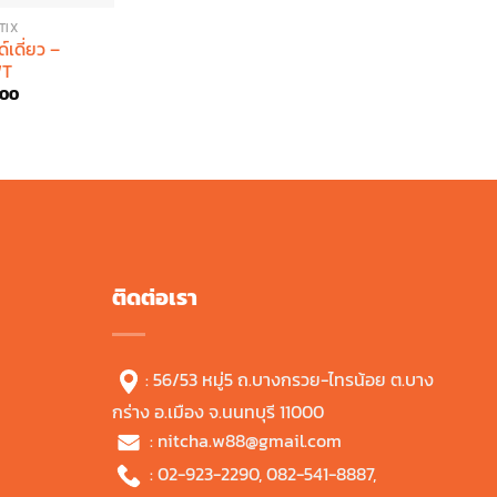
TIX
์เดี่ยว –
WT
inal
Current
.00
e
price
is:
.00.
฿74.00.
ติดต่อเรา
: 56/53 หมู่5 ถ.บางกรวย-ไทรน้อย ต.บาง
กร่าง อ.เมือง จ.นนทบุรี 11000
:
nitcha.w88@gmail.com
:
02-923-2290
,
082-541-8887
,