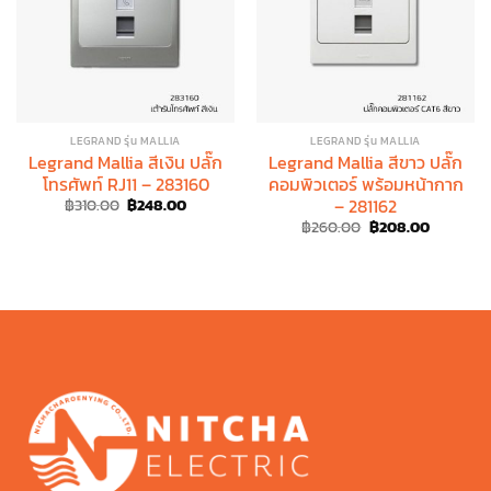
LEGRAND รุ่น MALLIA
LEGRAND รุ่น MALLIA
Legrand Mallia สีเงิน ปลั๊ก
Legrand Mallia สีขาว ปลั๊ก
โทรศัพท์ RJ11 – 283160
คอมพิวเตอร์ พร้อมหน้ากาก
– 281162
Original
Current
฿
310.00
฿
248.00
price
price
Original
Current
฿
260.00
฿
208.00
was:
is:
price
price
฿310.00.
฿248.00.
was:
is:
฿260.00.
฿208.00.