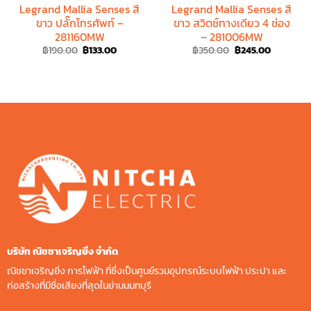
Legrand Mallia Senses สี
Legrand Mallia Senses สี
ขาว ปลั๊กโทรศัพท์ –
ขาว สวิตช์ทางเดียว 4 ช่อง
281160MW
– 281006MW
Original
Current
Original
Current
฿
190.00
฿
133.00
฿
350.00
฿
245.00
price
price
price
price
was:
is:
was:
is:
฿190.00.
฿133.00.
฿350.00.
฿245.00.
บริษัท ณิชชาเจริญยิ่ง จํากัด
ณิชชาเจริญยิ่ง การไฟฟ้า ที่ซึ่งเป็นศูนย์รวมอุปกรณ์ระบบไฟฟ้า ประปา และ
ก่อสร้างที่มีชื่อเสียงที่สุดในย่านนนทบุรี