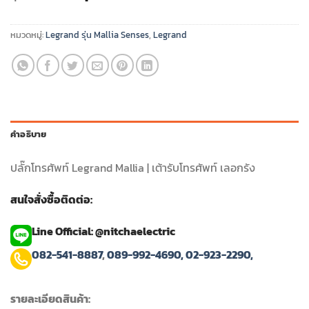
price
price
was:
is:
หมวดหมู่:
Legrand รุ่น Mallia Senses
,
Legrand
฿220.00.
฿176.00.
คำอธิบาย
ปลั๊กโทรศัพท์ Legrand Mallia | เต้ารับโทรศัพท์ เลอกรัง
สนใจสั่งซื้อติดต่อ:
Line Official: @nitchaelectric
082-541-8887
,
089-992-4690,
02-923-2290,
รายละเอียดสินค้า: