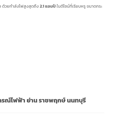
ว ด้วยกำลังไฟสูงสุดถึง
2.1 แอมป์
ในดีไซน์ที่เรียบหรู ขนาดกระ
รณ์ไฟฟ้า ย่าน ราชพฤกษ์ นนทบุรี