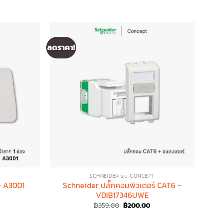
ลดราคา!
ลดรา
SCHNEIDER รุ่น CONCEPT
– A3001
Schneider ปลั๊กคอมพิวเตอร์ CAT6 –
VDIB17346UWE
rent
ce
Original
Current
฿
359.00
฿
200.00
price
price
.00.
was:
is: