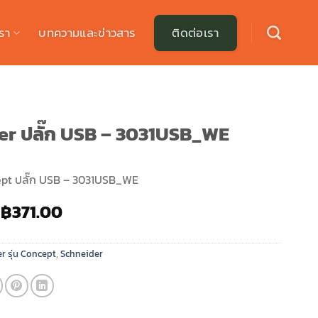
รา
บทความและข่าวสาร
ติดต่อเรา
er ปลั๊ก USB – 3031USB_WE
ept ปลั๊ก USB – 3031USB_WE
Original
Current
฿
371.00
price
price
was:
is:
r รุ่น Concept
,
Schneider
฿530.00.
฿371.00.