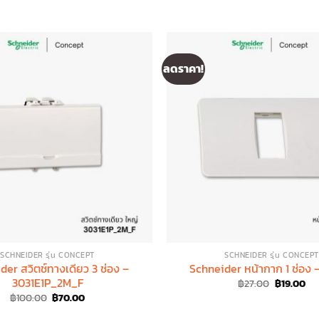
ลดราคา!
SCHNEIDER รุ่น CONCEPT
SCHNEIDER รุ่น CONCEPT
der สวิตช์ทางเดียว 3 ช่อง –
Schneider หน้ากาก 1 ช่อง 
3031E1P_2M_F
Original
Cur
฿
27.00
฿
19.00
price
pri
Original
Current
฿
100.00
฿
70.00
was:
is:
price
price
฿27.00.
฿19
was:
is: