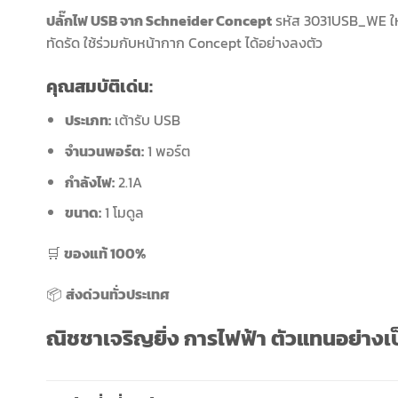
ปลั๊กไฟ USB จาก Schneider Concept
รหัส 3031USB_WE ให้ค
ทัดรัด ใช้ร่วมกับหน้ากาก Concept ได้อย่างลงตัว
คุณสมบัติเด่น:
ประเภท:
เต้ารับ USB
จำนวนพอร์ต:
1 พอร์ต
กำลังไฟ:
2.1A
ขนาด:
1 โมดูล
🛒
ของแท้ 100%
📦
ส่งด่วนทั่วประเทศ
ณิชชาเจริญยิ่ง การไฟฟ้า ตัวแทนอย่าง