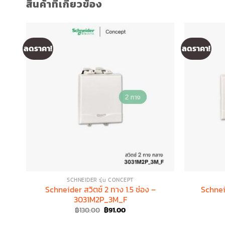
สินค้าที่เกี่ยวข้อง
ลดราคา!
ลดราคา!
SCHNEIDER รุ่น CONCEPT
Schneider สวิตช์ 2 ทาง 1.5 ช่อง –
Schnei
3031M2P_3M_F
Original
Current
฿
130.00
฿
91.00
price
price
was:
is: