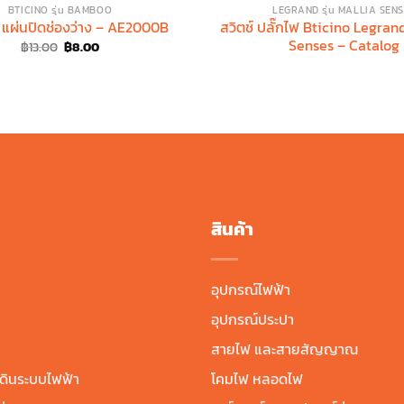
BTICINO รุ่น BAMBOO
LEGRAND รุ่น MALLIA SEN
 แผ่นปิดช่องว่าง – AE2000B
สวิตช์ ปลั๊กไฟ Bticino Legrand 
Senses – Catalog
Original
Current
฿
13.00
฿
8.00
price
price
was:
is:
฿13.00.
฿8.00.
สินค้า
อุปกรณ์ไฟฟ้า
อุปกรณ์ประปา
สายไฟ และสายสัญญาณ
ดินระบบไฟฟ้า
โคมไฟ หลอดไฟ