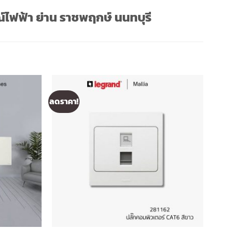
์ไฟฟ้า ย่าน
ราชพฤกษ์ นนทบุรี
ลดราคา!
ลดรา