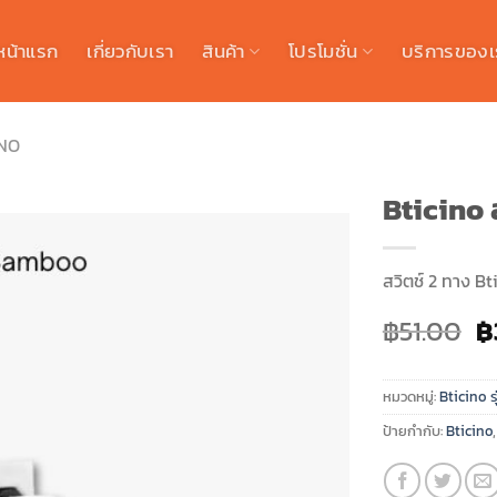
หน้าแรก
เกี่ยวกับเรา
สินค้า
โปรโมชั่น
บริการของเ
INO
Bticino 
สวิตช์ 2 ทาง 
O
฿
51.00
฿
p
w
หมวดหมู่:
Bticino 
฿
ป้ายกำกับ:
Bticino