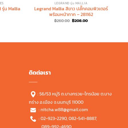
SES
LEGRAND รุ่น MALLIA
รุ่น Mallia
Legrand Mallia สีขาว ปลั๊กคอมพิวเตอร์
B
พร้อมหน้ากาก – 281162
Original
Current
฿
260.00
฿
208.00
price
price
was:
is:
฿260.00.
฿208.00.
ติดต่อเรา
: 56/53 หมู่5 ถ.บางกรวย-ไทรน้อย ต.บาง
กร่าง อ.เมือง จ.นนทบุรี 11000
:
nitcha.w88@gmail.com
:
02-923-2290
,
082-541-8887
,
089-992-4690