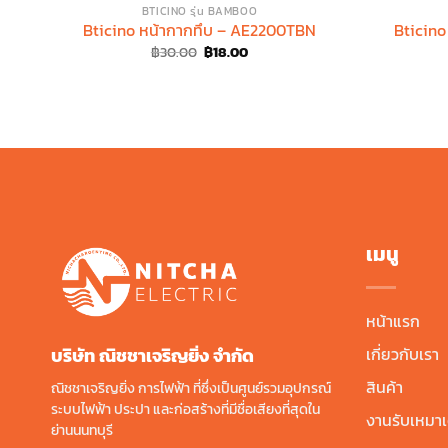
BTICINO รุ่น BAMBOO
Bticino หน้ากากทึบ – AE2200TBN
Bticino
Original
Current
฿
30.00
฿
18.00
price
price
was:
is:
฿30.00.
฿18.00.
เมนู
หน้าแรก
บริษัท ณิชชาเจริญยิ่ง จํากัด
เกี่ยวกับเรา
สินค้า
ณิชชาเจริญยิ่ง การไฟฟ้า ที่ซึ่งเป็นศูนย์รวมอุปกรณ์
ระบบไฟฟ้า ประปา และก่อสร้างที่มีชื่อเสียงที่สุดใน
งานรับเหมาเ
ย่านนนทบุรี