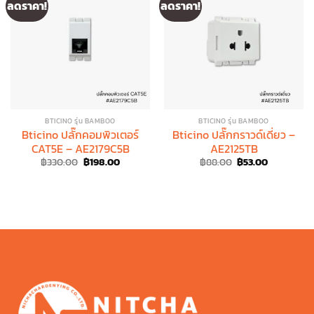
ลดราคา!
ลดราคา!
BTICINO รุ่น BAMBOO
BTICINO รุ่น BAMBOO
Bticino ปลั๊กคอมพิวเตอร์
Bticino ปลั๊กกราวด์เดี่ยว –
CAT5E – AE2179C5B
AE2125TB
Original
Current
Original
Current
฿
330.00
฿
198.00
฿
88.00
฿
53.00
price
price
price
price
was:
is:
was:
is:
฿330.00.
฿198.00.
฿88.00.
฿53.00.