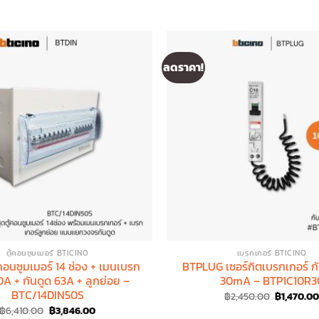
ลดราคา!
ตู้คอนซูมเมอร์ BTICINO
เบรกเกอร์ BTICINO
คอนซูมเมอร์ 14 ช่อง + เมนเบรก
BTPLUG เซอร์กิตเบรกเกอร์ ก
0A + กันดูด 63A + ลูกย่อย –
30mA – BTP1C10R3
BTC/14DIN50S
Original
฿
2,450.00
฿
1,470.0
price
Original
Current
฿
6,410.00
฿
3,846.00
was: