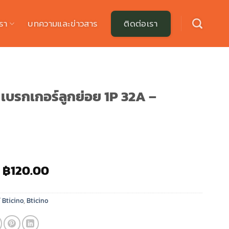
รา
บทความและข่าวสาร
ติดต่อเรา
บรกเกอร์ลูกย่อย 1P 32A –
Original
Current
฿
120.00
price
price
was:
is:
 Bticino
,
Bticino
฿200.00.
฿120.00.