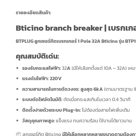
รายละเอียดสินค้า:
Bticino branch breaker | เบรกเกอ
BTPLUG ลูกเซอร์กิตเบรกเกอร์ 1 Pole 32A Bticino รุ่น BTP1
คุณสมบัติเด่น:
รองรับกระแสไฟฟ้า:
32
A
(มีให้เลือกตั้งแต่ 10A – 32A) 
แรงดันไฟฟ้า:
220V
ความสามารถในการตัดวงจร:
สูงสุด 6kA
(ตามมาตรฐาน I
ระบบตัดไฟอัตโนมัติ:
ตัดเมื่อกระแสเกินในเวลา 0.4 วินาที
ติดตั้งง่ายด้วยระบบ Plug-in:
ไม่ต้องต่อสายไฟเพิ่มเติม
วัสดุคุณภาพสูง:
แข็งแรง ทนความร้อน ใช้งานได้ยาวนาน
📦 ลูกเซอร์กิต Bticino
มีให้เลือกหลากหลายขนาดตามต้องก