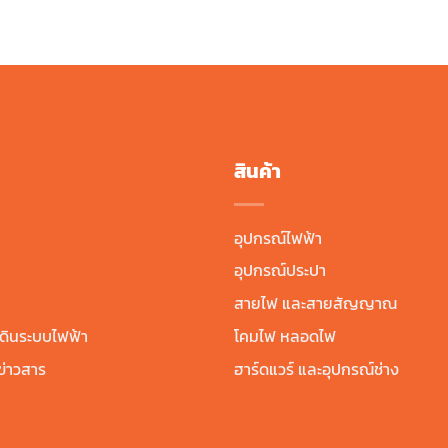
price
price
฿2,450.00
was:
is:
฿6,410.00.
฿3,846.00.
สินค้า
อุปกรณ์ไฟฟ้า
อุปกรณ์ประปา
สายไฟ และสายสัญญาณ
ดินระบบไฟฟ้า
โคมไฟ หลอดไฟ
่าวสาร
ฮาร์ดแวร์ และอุปกรณ์ช่าง