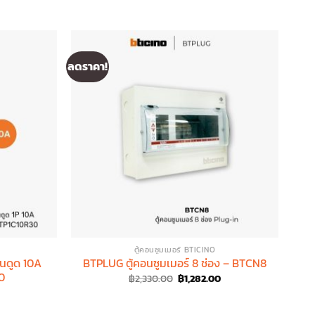
ลดราคา!
ลดรา
ตู้คอนซูมเมอร์ BTICINO
ันดูด 10A
BTPLUG ตู้คอนซูมเมอร์ 8 ช่อง – BTCN8
B
0
Original
Current
฿
2,330.00
฿
1,282.00
price
price
Current
0
was:
is:
price
฿2,330.00.
฿1,282.00.
is: