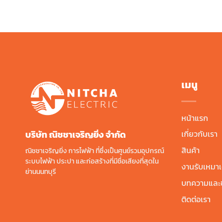
฿3,600.00.
฿2,641.00.
เมนู
หน้าแรก
บริษัท ณิชชาเจริญยิ่ง จํากัด
เกี่ยวกับเรา
สินค้า
ณิชชาเจริญยิ่ง การไฟฟ้า ที่ซึ่งเป็นศูนย์รวมอุปกรณ์
ระบบไฟฟ้า ประปา และก่อสร้างที่มีชื่อเสียงที่สุดใน
งานรับเหมาเ
ย่านนนทบุรี
บทความและข
ติดต่อเรา