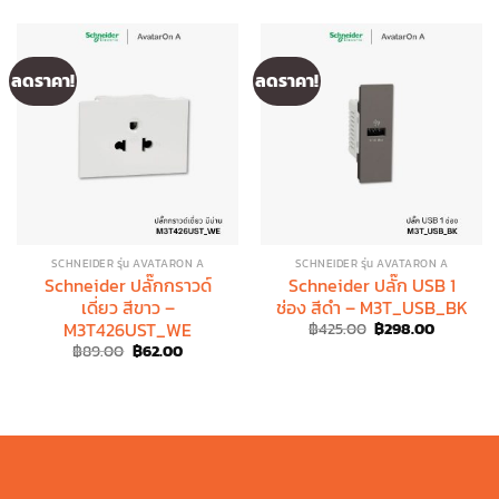
ลดราคา!
ลดราคา!
SCHNEIDER รุ่น AVATARON A
SCHNEIDER รุ่น AVATARON A
Schneider ปลั๊กกราวด์
Schneider ปลั๊ก USB 1
เดี่ยว สีขาว –
ช่อง สีดำ – M3T_USB_BK
M3T426UST_WE
Original
Current
฿
425.00
฿
298.00
price
price
Original
Current
฿
89.00
฿
62.00
was:
is:
price
price
฿425.00.
฿298.00.
was:
is:
฿89.00.
฿62.00.