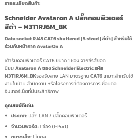
รายละเอียดสินค้า:
Schneider Avataron A ปลั๊กคอมพิวเตอร์
สีดำ – M3T1RJ6M_BK
Data socket RJ45 CAT6 shuttered | S sized | สีดำ | สำหรับใช้
ร่วมกับหน้ากาก AvatarOn A
เต้ารับคอมพิวเตอร์ CAT6 ขนาด 1 ช่อง จากซีรีส์ยอด
นิยม
Avataron A ของ Schneider Electric รหัส
M3T1RJ6M_BK
รองรับสาย LAN มาตรฐาน
CAT6
เหมาะสำหรับใช้
งานในบ้าน สำนักงาน หรือโครงการที่ต้องการการเชื่อมต่อ
อินเทอร์เน็ตที่มีประสิทธิภาพ
คุณสมบัติเด่น:
ประเภท:
ปลั๊ก LAN / ปลั๊กคอมพิวเตอร์
จำนวนพอร์ต:
1 ช่อง (1-Port)
ขนาดเล็ก:
1 โมดูล