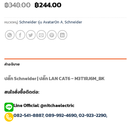
Original
Current
฿
348.00
฿
244.00
price
price
was:
is:
หมวดหมู่:
Schneider รุ่น AvatarOn A
,
Schneider
฿348.00.
฿244.00.
คำอธิบาย
ปลั๊ก Schneider | ปลั๊ก LAN CAT6 – M3T1RJ6M_BK
สนใจสั่งซื้อติดต่อ:
Line Official: @nitchaelectric
082-541-8887
,
089-992-4690,
02-923-2290,