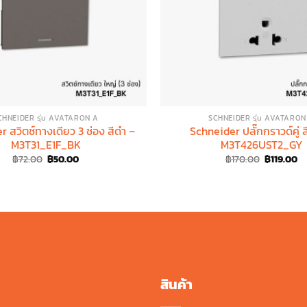
CHNEIDER รุ่น AVATARON A
SCHNEIDER รุ่น AVATARON
 สวิตช์ทางเดียว 3 ช่อง สีดำ –
Schneider ปลั๊กกราวด์คู่ ส
M3T31_E1F_BK
M3T426UST2_GY
Original
Current
Original
Cu
฿
72.00
฿
50.00
฿
170.00
฿
119.00
price
price
price
pr
was:
is:
was:
is:
฿72.00.
฿50.00.
฿170.00.
฿1
สินค้า