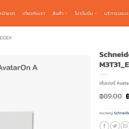
หน้าแรก
เกี่ยวกับเรา
สินค้า
โปรโมชั่น
บริการของเ
EIDER
Schneide
M3T31_
ชไนเดอร์
Avata
O
฿
89.00
p
w
หมวดหมู่:
Schneide
฿