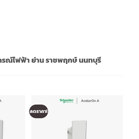
รณ์ไฟฟ้า ย่าน ราชพฤกษ์ นนทบุรี
ลดราคา!
ลดรา