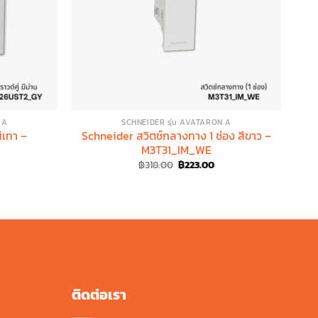
 A
SCHNEIDER รุ่น AVATARON A
ีเทา –
Schneider สวิตช์กลางทาง 1 ช่อง สีขาว –
M3T31_IM_WE
rrent
Original
Current
฿
318.00
฿
223.00
ice
price
price
was:
is:
19.00.
฿318.00.
฿223.00.
ติดต่อเรา