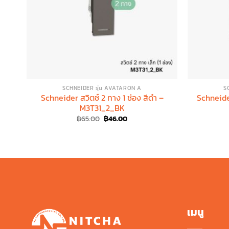
SCHNEIDER รุ่น AVATARON A
S
Schneider สวิตช์ 2 ทาง 1 ช่อง สีดำ –
Schneider
M3T31_2_BK
Original
Current
฿
65.00
฿
46.00
price
price
was:
is:
฿65.00.
฿46.00.
เมนู