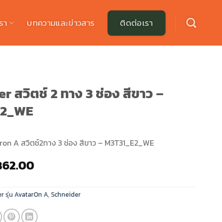
รา
บทความและข่าวสาร
ติดต่อเรา
r สวิตช์ 2 ทาง 3 ช่อง สีขาว –
E2_WE
ron A สวิตช์2ทาง 3 ช่อง สีขาว – M3T31_E2_WE
riginal
Current
฿
62.00
rice
price
as:
is:
r รุ่น AvatarOn A
,
Schneider
89.00.
฿62.00.