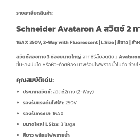
รายละเอียดสินค้า:
Schneider Avataron A สวิตช์ 2 ท
16AX 250V, 2-Way with Fluorescent | L Size | สีขาว | สำ
สวิตช์สองทาง 3 ช่องขนาดใหญ่
จากซีรีส์ยอดนิยม
Avataron
ขึ้น-ลงบันได หรือหัว-ท้ายห้อง มาพร้อมไฟพรายน้ำในตัว ช่วย
คุณสมบัติเด่น:
ประเภทสวิตช์:
สวิตช์2ทาง (2-Way)
รองรับแรงดันไฟฟ้า:
250V
รองรับกระแส:
16AX
ขนาดใหญ่ L Size:
3 โมดูล
สีขาว พร้อมไฟพรายน้ำ