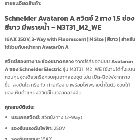
รายละเอียดสินค้า:
Schneider Avataron A สวิตช์ 2 ทาง 1.5 ช่อง
สีขาว มีพรายน้ำ – M3T31_M2_WE
16AX 250V, 2-Way with Fluorescent | M Size | สีขาว | สำหรับ
ใช้ร่วมกับหน้ากาก AvatarOn A
สวิตช์สองทาง 1.5 ช่องขนาดกลาง
จากซีรีส์ยอดนิยม
Avataron
A ของ Schneider Electric
รุ่น M3T31_M2_WE ใช้งานได้ทั้งแบบ
ควบคุมจุดเดียวหรือควบคุมจากสองจุด เช่น เปิด-ปิดไฟจากทาง
ขึ้น-ลงบันได หรือหัว-ท้ายห้อง มาพร้อมไฟพรายน้ำในตัว ช่วยให้
มองเห็นตำแหน่งสวิตช์ในเวลากลางคืน
คุณสมบัติเด่น:
ประเภทสวิตช์:
สวิตช์2ทาง (2-Way)
รองรับแรงดันไฟฟ้า:
250V
รองรับกระแส:
16AX