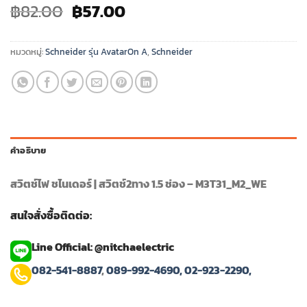
Original
Current
฿
82.00
฿
57.00
price
price
was:
is:
หมวดหมู่:
Schneider รุ่น AvatarOn A
,
Schneider
฿82.00.
฿57.00.
คำอธิบาย
สวิตช์ไฟ ชไนเดอร์ | สวิตช์2ทาง 1.5 ช่อง – M3T31_M2_WE
สนใจสั่งซื้อติดต่อ:
Line Official: @nitchaelectric
082-541-8887
,
089-992-4690,
02-923-2290,