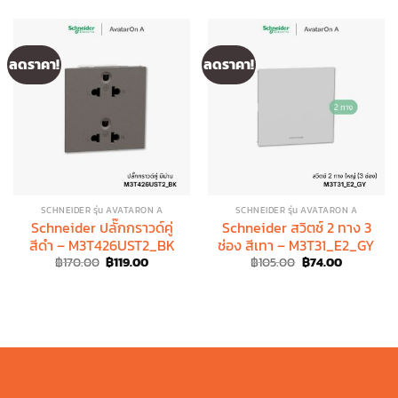
ลดราคา!
ลดราคา!
SCHNEIDER รุ่น AVATARON A
SCHNEIDER รุ่น AVATARON A
Schneider ปลั๊กกราวด์คู่
Schneider สวิตช์ 2 ทาง 3
สีดำ – M3T426UST2_BK
ช่อง สีเทา – M3T31_E2_GY
Original
Current
Original
Current
฿
170.00
฿
119.00
฿
105.00
฿
74.00
price
price
price
price
was:
is:
was:
is:
฿170.00.
฿119.00.
฿105.00.
฿74.00.