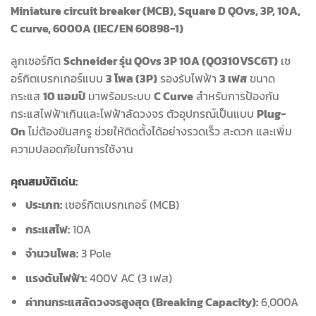
Miniature circuit breaker (MCB), Square D QOvs, 3P, 10A,
C curve, 6000A (IEC/EN 60898-1)
ลูกเซอร์กิต
Schneider รุ่น QOvs 3P 10A (QO310VSC6T)
เซ
อร์กิตเบรกเกอร์แบบ
3 โพล (3P)
รองรับไฟฟ้า
3 เฟส
ขนาด
กระแส
10 แอมป์
มาพร้อมระบบ
C Curve
สำหรับการป้องกัน
กระแสไฟฟ้าเกินและไฟฟ้าลัดวงจร ตัวอุปกรณ์เป็นแบบ
Plug-
On
ไม่ต้องขันสกรู ช่วยให้ติดตั้งได้อย่างรวดเร็ว สะดวก และเพิ่ม
ความปลอดภัยในการใช้งาน
คุณสมบัติเด่น:
ประเภท:
เซอร์กิตเบรกเกอร์ (MCB)
กระแสไฟ:
10A
จำนวนโพล:
3 Pole
แรงดันไฟฟ้า:
400V AC (3 เฟส)
ค่าทนกระแสลัดวงจรสูงสุด (Breaking Capacity):
6,000A