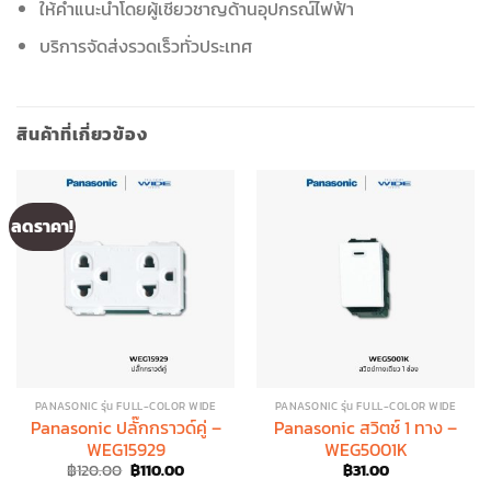
ให้คำแนะนำโดยผู้เชี่ยวชาญด้านอุปกรณ์ไฟฟ้า
บริการจัดส่งรวดเร็วทั่วประเทศ
สินค้าที่เกี่ยวข้อง
ลดราคา!
PANASONIC รุ่น FULL-COLOR WIDE
PANASONIC รุ่น FULL-COLOR WIDE
Panasonic ปลั๊กกราวด์คู่ –
Panasonic สวิตช์ 1 ทาง –
WEG15929
WEG5001K
Original
Current
฿
120.00
฿
110.00
฿
31.00
price
price