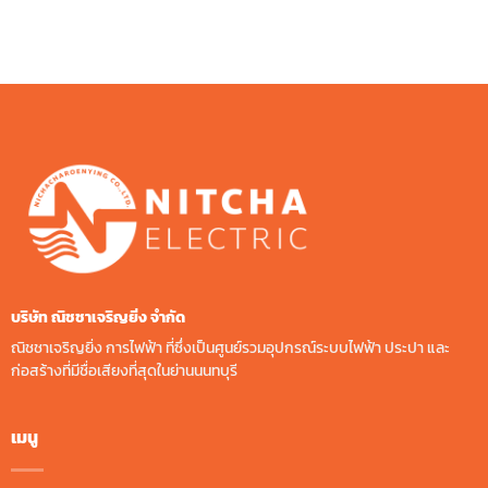
was:
is:
฿120.00.
฿110.00.
บริษัท ณิชชาเจริญยิ่ง จํากัด
ณิชชาเจริญยิ่ง การไฟฟ้า ที่ซึ่งเป็นศูนย์รวมอุปกรณ์ระบบไฟฟ้า ประปา และ
ก่อสร้างที่มีชื่อเสียงที่สุดในย่านนนทบุรี
เมนู