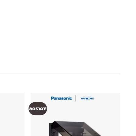
ลดราคา!
ลดรา