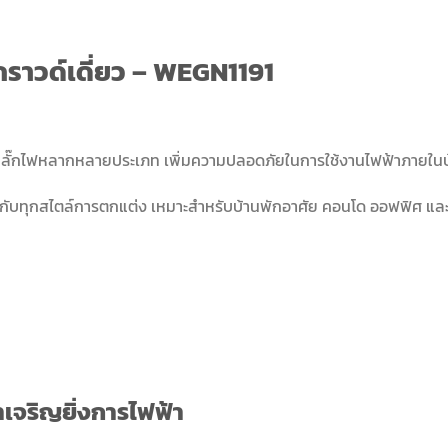
กราวด์เดี่ยว – WEGN1191
้กับปลั๊กไฟหลากหลายประเภท เพิ่มความปลอดภัยในการใช้งานไฟฟ้าภายใ
้ากับทุกสไตล์การตกแต่ง เหมาะสำหรับบ้านพักอาศัย คอนโด ออฟฟิศ แล
ชาเจริญยิ่งการไฟฟ้า