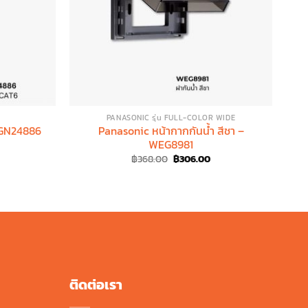
PANASONIC รุ่น FULL-COLOR WIDE
EGN24886
Panasonic หน้ากากกันน้ำ สีชา –
P
WEG8981
Original
Current
฿
368.00
฿
306.00
price
price
was:
is:
฿368.00.
฿306.00.
ติดต่อเรา