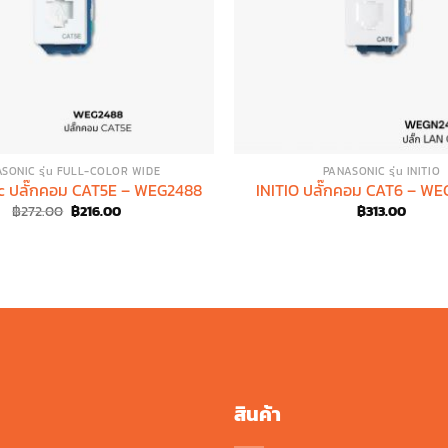
SONIC รุ่น FULL-COLOR WIDE
PANASONIC รุ่น INITIO
c ปลั๊กคอม CAT5E – WEG2488
INITIO ปลั๊กคอม CAT6 – W
Original
Current
฿
272.00
฿
216.00
฿
313.00
price
price
was:
is:
฿272.00.
฿216.00.
สินค้า