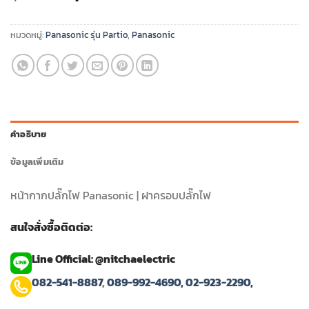
price
price
was:
is:
หมวดหมู่:
Panasonic รุ่น Partio
,
Panasonic
฿58.00.
฿49.00.
คำอธิบาย
ข้อมูลเพิ่มเติม
หน้ากากปลั๊กไฟ Panasonic | ฝาครอบปลั๊กไฟ
สนใจสั่งซื้อติดต่อ:
Line Official: @nitchaelectric
082-541-8887
,
089-992-4690,
02-923-2290,