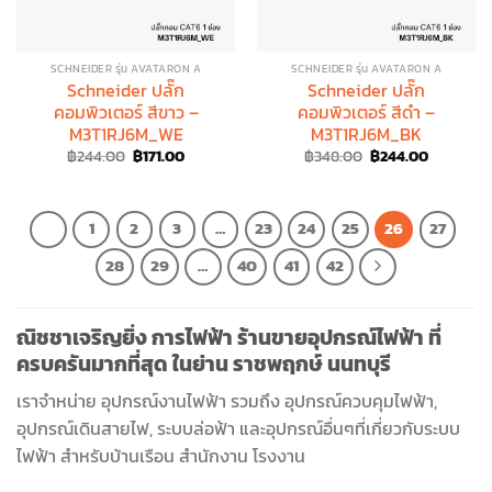
SCHNEIDER รุ่น AVATARON A
SCHNEIDER รุ่น AVATARON A
Schneider ปลั๊ก
Schneider ปลั๊ก
คอมพิวเตอร์ สีขาว –
คอมพิวเตอร์ สีดำ –
M3T1RJ6M_WE
M3T1RJ6M_BK
Original
Current
Original
Current
฿
244.00
฿
171.00
฿
348.00
฿
244.00
price
price
price
price
was:
is:
was:
is:
฿244.00.
฿171.00.
฿348.00.
฿244.00.
1
2
3
…
23
24
25
26
27
28
29
…
40
41
42
ณิชชาเจริญยิ่ง การไฟฟ้า ร้านขายอุปกรณ์ไฟฟ้า ที่
ครบครันมากที่สุด ในย่าน ราชพฤกษ์ นนทบุรี
เราจำหน่าย อุปกรณ์งานไฟฟ้า รวมถึง อุปกรณ์ควบคุมไฟฟ้า,
อุปกรณ์เดินสายไฟ, ระบบล่อฟ้า และอุปกรณ์อื่นๆที่เกี่ยวกับระบบ
ไฟฟ้า สำหรับบ้านเรือน สำนักงาน โรงงาน