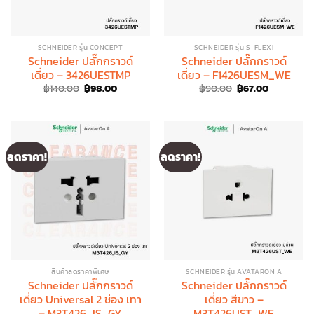
SCHNEIDER รุ่น CONCEPT
SCHNEIDER รุ่น S-FLEXI
Schneider ปลั๊กกราวด์
Schneider ปลั๊กกราวด์
เดี่ยว – 3426UESTMP
เดี่ยว – F1426UESM_WE
Original
Current
Original
Current
฿
140.00
฿
98.00
฿
90.00
฿
67.00
price
price
price
price
was:
is:
was:
is:
฿140.00.
฿98.00.
฿90.00.
฿67.00.
ลดราคา!
ลดราคา!
สินค้าลดราคาพิเศษ
SCHNEIDER รุ่น AVATARON A
Schneider ปลั๊กกราวด์
Schneider ปลั๊กกราวด์
เดี่ยว Universal 2 ช่อง เทา
เดี่ยว สีขาว –
– M3T426_IS_GY
M3T426UST_WE