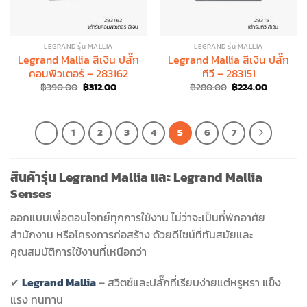
LEGRAND รุ่น MALLIA
LEGRAND รุ่น MALLIA
Legrand Mallia สีเงิน ปลั๊ก
Legrand Mallia สีเงิน ปลั๊ก
คอมพิวเตอร์ – 283162
ทีวี – 283151
Original
Current
Original
Current
฿
390.00
฿
312.00
฿
280.00
฿
224.00
price
price
price
price
was:
is:
was:
is:
฿390.00.
฿312.00.
฿280.00.
฿224.00.
1
2
3
4
5
6
7
สินค้ารุ่น
Legrand Mallia
และ
Legrand Mallia
Senses
ออกแบบเพื่อตอบโจทย์ทุกการใช้งาน ไม่ว่าจะเป็นที่พักอาศัย
สำนักงาน หรือโครงการก่อสร้าง ด้วยดีไซน์ที่ทันสมัยและ
คุณสมบัติการใช้งานที่เหนือกว่า
✔
Legrand Mallia
– สวิตช์และปลั๊กที่เรียบง่ายแต่หรูหรา แข็ง
แรง ทนทาน