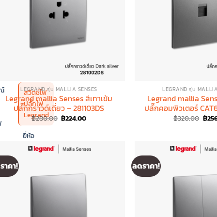
er
ง
ณ์
LEGRAND รุ่น MALLIA SENSES
LEGRAND รุ่น MALLI
สวิตช์ไฟ
Legrand mallia Senses สีเทาเข้ม
Legrand mallia Sense
ปลั๊กไฟ
ปลั๊กกราวด์เดี่ยว – 281103DS
ปลั๊กคอมพิวเตอร์ CAT
Legrand
Original
Current
Orig
฿
280.00
฿
224.00
฿
320.00
฿
25
ฟ
price
price
pric
was:
is:
was:
ยี่ห้อ
฿280.00.
฿224.00.
฿320
Nano
(นาโน)
ราคา!
ลดราคา!
สวิตช์ไฟ
ปลั๊กไฟ
Schneider