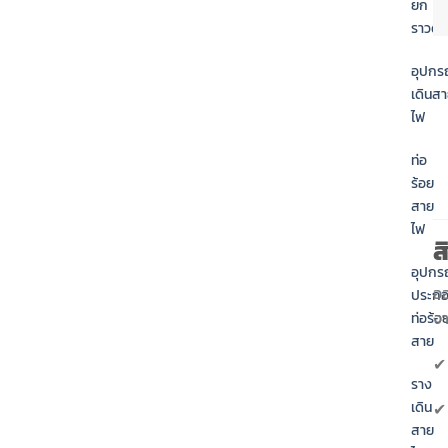
ยก
ราวด์
อุปกร
เดินส
ไฟ
ท่อ
ร้อย
สาย
ไฟ
ส
อุปกร
ออ
ประก
งา
ท่อร้อ
สาย
ราง
เดิน
สาย