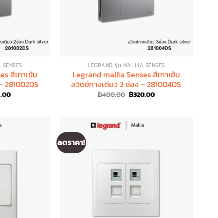
A SENSES
LEGRAND รุ่น MALLIA SENSES
s สีเทาเข้ม
Legrand mallia Senses สีเทาเข้ม
ง – 281002DS
สวิตช์ทางเดียว 3 ช่อง – 281004DS
nal
Current
Original
Current
.00
฿
400.00
฿
320.00
price
price
price
is:
was:
is:
.00.
฿248.00.
฿400.00.
฿320.00.
ลดราคา!