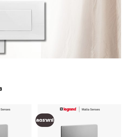
3
ลดราคา!