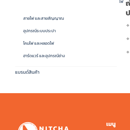
ณ
ไฟ
ป
สายไฟ และสายสัญญาณ

อุปกรณ์ระบบประปา

โคมไฟ และหลอดไฟ

ฮาร์ดแวร์ และอุปกรณ์ช่าง
แบรนด์สินค้า
เมนู