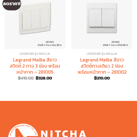
ลดราคา!
LEGRAND รุ่น MALLIA
LEGRAND รุ่น MALLIA
Legrand Mallia สีขาว
Legrand Mallia สีขาว
สวิตช์ 2 ทาง 3 ช่อง พร้อม
สวิตช์ทางเดียว 2 ช่อง
หน้ากาก – 281005
พร้อมหน้ากาก – 281002
Original
Current
฿
410.00
฿
328.00
฿
210.00
price
price
was:
is:
฿410.00.
฿328.00.