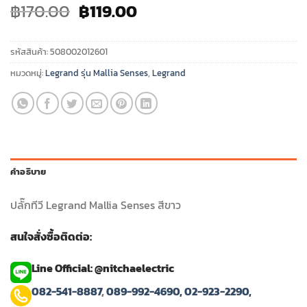
Original
Current
฿
170.00
฿
119.00
price
price
was:
is:
รหัสสินค้า:
508002012601
฿170.00.
฿119.00.
หมวดหมู่:
Legrand รุ่น Mallia Senses
,
Legrand
คำอธิบาย
ปลั๊กทีวี Legrand Mallia Senses สีขาว
สนใจสั่งซื้อติดต่อ:
Line Official: @nitchaelectric
082-541-8887
,
089-992-4690,
02-923-2290,