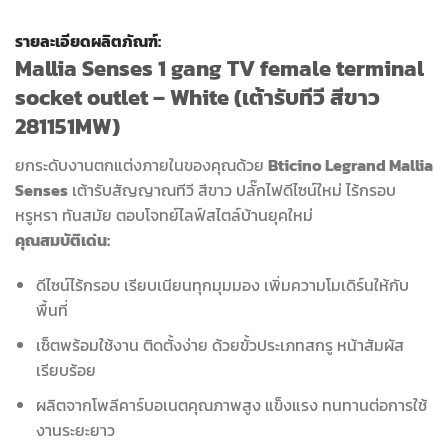
รายละเอียดผลิตภัณฑ์:
Mallia Senses 1 gang TV female terminal
socket outlet – White
(เต้ารับทีวี สีขาว
281151MW)
ยกระดับงานตกแต่งภายในของคุณด้วย
Bticino Legrand Mallia
Senses
เต้ารับสัญญาณทีวี สีขาว ปลั๊กไฟดีไซน์ใหม่ ไร้กรอบ
หรูหรา ทันสมัย ตอบโจทย์ไลฟ์สไตล์บ้านยุคใหม่
คุณสมบัติเด่น:
ดีไซน์ไร้กรอบ เรียบเนียนทุกมุมมอง เพิ่มความโมเดิร์นให้กับ
พื้นที่
เซ็ตพร้อมใช้งาน ติดตั้งง่าย ด้วยขั้วประเภทสกรู หน้าสัมผัส
เรียบร้อย
ผลิตจากโพลีคาร์บอเนตคุณภาพสูง แข็งแรง ทนทานต่อการใช้
งานระยะยาว