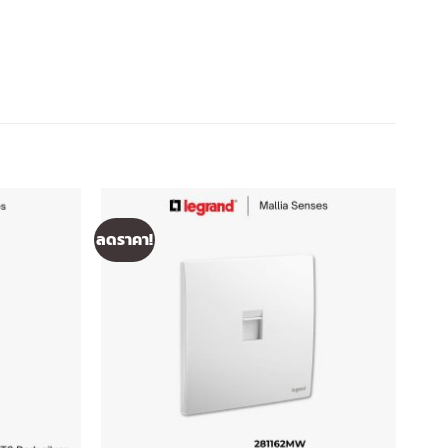
ลดราคา!
ลดรา