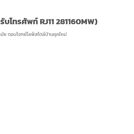
ารับโทรศัพท์ RJ11 281160MW)
นสมัย ตอบโจทย์ไลฟ์สไตล์บ้านยุคใหม่