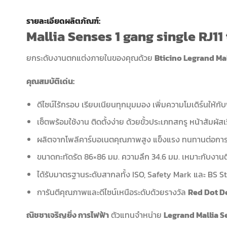
รายละเอียดผลิตภัณฑ์:
Mallia Senses 1 gang single RJ11
ยกระดับงานตกแต่งภายในของคุณด้วย
Bticino Legrand Ma
คุณสมบัติเด่น:
ดีไซน์ไร้กรอบ เรียบเนียนทุกมุมมอง เพิ่มความโมเดิร์นให้กับพื
เซ็ตพร้อมใช้งาน ติดตั้งง่าย ด้วยขั้วประเภทสกรู หน้าสัมผัส
ผลิตจากโพลีคาร์บอเนตคุณภาพสูง แข็งแรง ทนทานต่อการ
ขนาดกะทัดรัด 86×86 มม. ความลึก 34.6 มม. เหมาะกับงานติด
ได้รับมาตรฐานระดับสากลทั้ง ISO, Safety Mark และ BS 
การันตีคุณภาพและดีไซน์เหนือระดับด้วยรางวัล
Red Dot D
ณิชชาเจริญยิ่ง การไฟฟ้า
ตัวแทนจำหน่าย
Legrand Mallia S