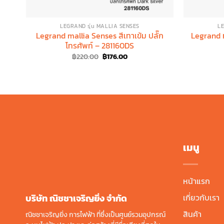
LEGRAND รุ่น MALLIA SENSES
LE
Legrand mallia Senses สีเทาเข้ม ปลั๊ก
Legrand ห
โทรศัพท์ – 281160DS
Original
Current
฿
220.00
฿
176.00
price
price
was:
is:
฿220.00.
฿176.00.
เมนู
หน้าแรก
บริษัท ณิชชาเจริญยิ่ง จํากัด
เกี่ยวกับเรา
สินค้า
ณิชชาเจริญยิ่ง การไฟฟ้า ที่ซึ่งเป็นศูนย์รวมอุปกรณ์