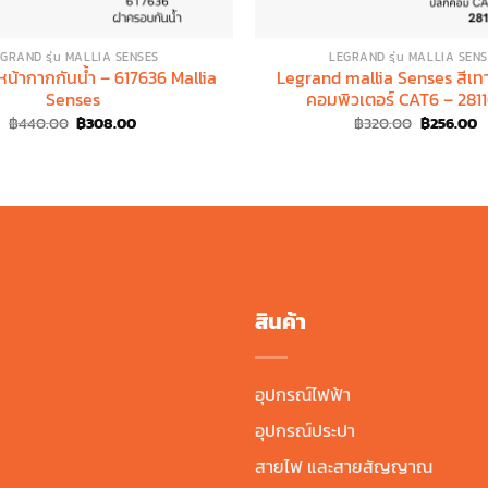
GRAND รุ่น MALLIA SENSES
LEGRAND รุ่น MALLIA SEN
น้ากากกันน้ำ – 617636 Mallia
Legrand mallia Senses สีเทาเ
Senses
คอมพิวเตอร์ CAT6 – 281
Original
Current
Original
C
฿
440.00
฿
308.00
฿
320.00
฿
256.00
price
price
price
p
was:
is:
was:
is
฿440.00.
฿308.00.
฿320.00.
฿
สินค้า
อุปกรณ์ไฟฟ้า
อุปกรณ์ประปา
สายไฟ และสายสัญญาณ