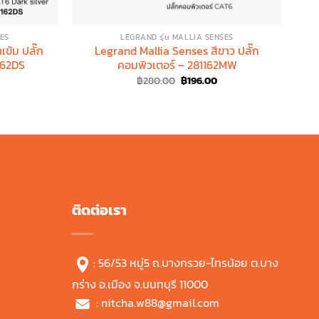
SES
LEGRAND รุ่น MALLIA SENSES
ข้ม ปลั๊ก
Legrand Mallia Senses สีขาว ปลั๊ก
L
162DS
คอมพิวเตอร์ – 281162MW
urrent
Original
Current
฿
280.00
฿
196.00
rice
price
price
:
was:
is:
256.00.
฿280.00.
฿196.00.
ติดต่อเรา
: 56/53 หมู่5 ถ.บางกรวย-ไทรน้อย ต.บาง
กร่าง อ.เมือง จ.นนทบุรี 11000
:
nitcha.w88@gmail.com