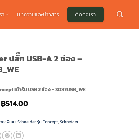
รา
บทความและข่าวสาร
ติดต่อเรา
r ปลั๊ก USB-A 2 ช่อง –
B_WE
Concept เต้ารับ USB 2 ช่อง – 3032USB_WE
Original
Current
฿
514.00
price
price
was:
is:
ราคาพิเศษ
,
Schneider รุ่น Concept
,
Schneider
฿780.00.
฿514.00.