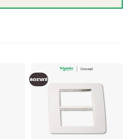
ลดราคา!
ลดรา