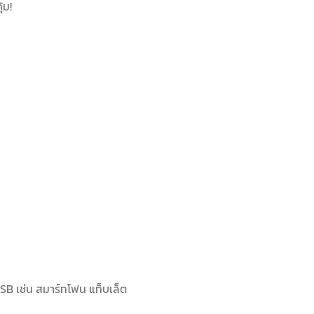
้ม!
SB เช่น สมาร์ทโฟน แท็บเล็ต