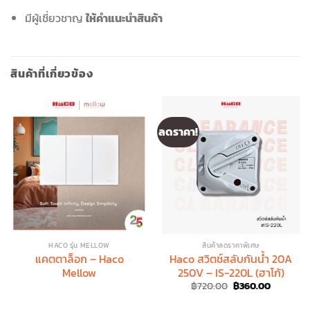
มีผู้เชี่ยวชาญ
ให้คำแนะนำสินค้า
สินค้าที่เกี่ยวข้อง
ลดราคา!
HACO รุ่น MELLOW
สินค้าลดราคาพิเศษ
แคตตาล็อก – Haco
Haco สวิตช์สลับกันน้ำ 20A
Mellow
250V – IS-220L (ฮาโก้)
Original
Current
฿
720.00
฿
360.00
price
price
was:
is: