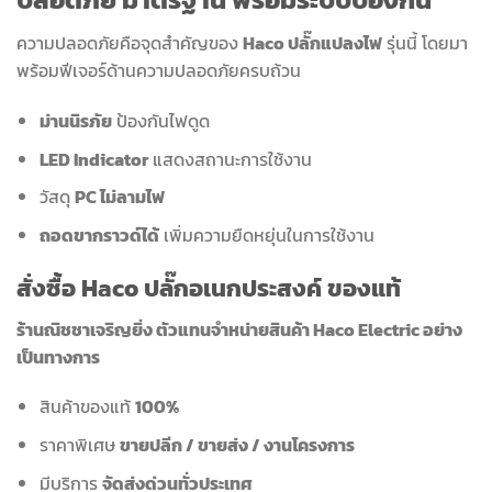
ความปลอดภัยคือจุดสำคัญของ
Haco ปลั๊กแปลงไฟ
รุ่นนี้ โดยมา
พร้อมฟีเจอร์ด้านความปลอดภัยครบถ้วน
ม่านนิรภัย
ป้องกันไฟดูด
LED Indicator
แสดงสถานะการใช้งาน
วัสดุ
PC ไม่ลามไฟ
ถอดขากราวด์ได้
เพิ่มความยืดหยุ่นในการใช้งาน
สั่งซื้อ Haco ปลั๊กอเนกประสงค์ ของแท้
ร้านณิชชาเจริญยิ่ง ตัวแทนจำหน่ายสินค้า Haco Electric อย่าง
เป็นทางการ
สินค้าของแท้
100%
ราคาพิเศษ
ขายปลีก / ขายส่ง / งานโครงการ
มีบริการ
จัดส่งด่วนทั่วประเทศ