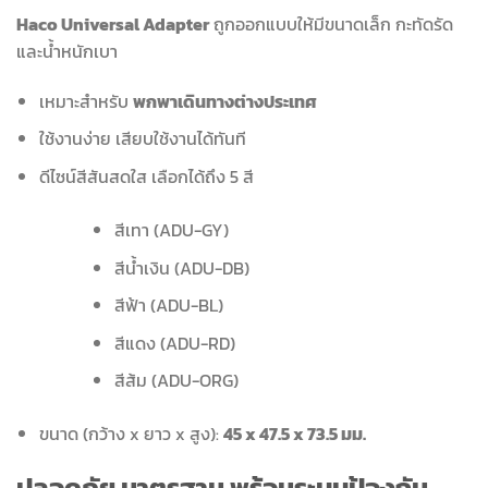
Haco Universal Adapter
ถูกออกแบบให้มีขนาดเล็ก กะทัดรัด
และน้ำหนักเบา
เหมาะสำหรับ
พกพาเดินทางต่างประเทศ
ใช้งานง่าย เสียบใช้งานได้ทันที
ดีไซน์สีสันสดใส เลือกได้ถึง 5 สี
สีเทา (ADU-GY)
สีน้ำเงิน (ADU-DB)
สีฟ้า (ADU-BL)
สีแดง (ADU-RD)
สีส้ม (ADU-ORG)
ขนาด (กว้าง x ยาว x สูง):
45 x 47.5 x 73.5 มม.
ปลอดภัย มาตรฐาน พร้อมระบบป้องกัน