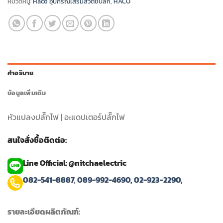
หมวดหมู่:
Haco อุปกรณ์เสริมสวิตช์ปลั๊ก
,
HACO
฿95.00.
฿76.00.
คำอธิบาย
ข้อมูลเพิ่มเติม
หัวแปลงปลั๊กไฟ | อะแดปเตอร์ปลั๊กไฟ
สนใจสั่งซื้อติดต่อ:
Line Official: @nitchaelectric
082-541-8887
,
089-992-4690,
02-923-2290,
รายละเอียดผลิตภัณฑ์: