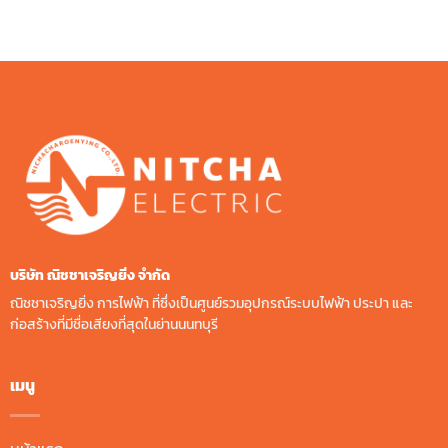
฿720.00.
฿360.00.
บริษัท ณิชชาเจริญยิ่ง จํากัด
ณิชชาเจริญยิ่ง การไฟฟ้า ที่ซึ่งเป็นศูนย์รวมอุปกรณ์ระบบไฟฟ้า ประปา และ
ก่อสร้างที่มีชื่อเสียงที่สุดในย่านนนทบุรี
เมนู