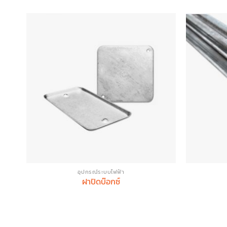
อุปกรณ์ระบบไฟฟ้า
ฝาปิดบ๊อกซ์