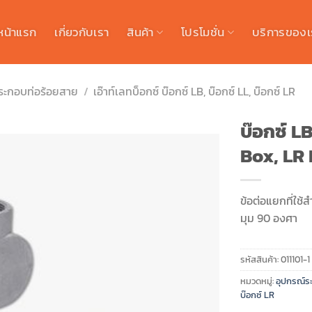
หน้าแรก
เกี่ยวกับเรา
สินค้า
โปรโมชั่น
บริการของเ
ระกอบท่อร้อยสาย
/
เอ๊าท์เลทบ็อกซ์ บ๊อกซ์ LB, บ๊อกซ์ LL, บ๊อกซ์ LR
บ๊อกซ์ LB
Box, LR
ข้อต่อแยกที่ใช
มุม 90 องศา
รหัสสินค้า:
011101-1
หมวดหมู่:
อุปกรณ์ร
บ๊อกซ์ LR