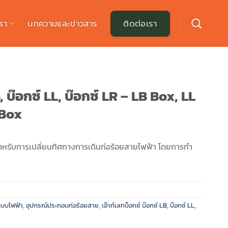
รา
บทความและข่าวสาร
ติดต่อเรา
, บ๊อกซ์ LL, บ๊อกซ์ LR – LB Box, LL
 Box
้สำหรับการเปลี่ยนทิศทางการเดินท่อร้อยสายไฟฟ้า โดยการทำ
ะบบไฟฟ้า
,
อุปกรณ์ประกอบท่อร้อยสาย
,
เอ๊าท์เลทบ็อกซ์ บ๊อกซ์ LB, บ๊อกซ์ LL,