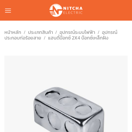
Skip
to
content
หน้าหลัก
/
ประเภทสินค้า
/
อุปกรณ์ระบบไฟฟ้า
/
อุปกรณ์
ประกอบท่อร้อยสาย
/
แฮนดี้บ๊อกซ์ 2X4 บ๊อกซ์เหล็กฝัง