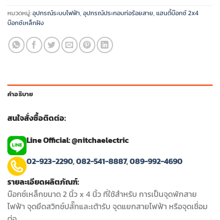
หมวดหมู่:
อุปกรณ์ระบบไฟฟ้า
,
อุปกรณ์ประกอบท่อร้อยสาย
,
แฮนดี้บ๊อกซ์ 2x4
บ๊อกซ์เหล็กฝัง
คำอธิบาย
สนใจสั่งซื้อติดต่อ:
Line Official: @nitchaelectric
02-923-2290
,
082-541-8887
,
089-992-4690
รายละเอียดผลิตภัณฑ์:
บ๊อกซ์เหล็กขนาด 2 นิ้ว x 4 นิ้ว ที่ใช้สำหรับ การเป็นจุดพักสาย
ไฟฟ้า จุดยึดสวิทช์ปลั๊กและเต้ารับ จุดแยกสายไฟฟ้า หรือจุดเชื่อม
ต่อ